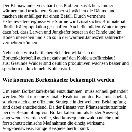
Der Klimawandel verschärft das Problem zusätzlich: Immer
wärmere und trockenere Sommer schwächen die Bäume und
machen sie anfälliger für einen Befall. Durch vermehrte
Extremwetterereignisse wie Stürme wird zusätzliches Brutmaterial
für die Käferpopulation geschaffen. Auch die milden Winter tragen
dazu bei, dass Larven und Jungkäfer besser in der Rinde und im
Boden überleben und sich so in der warmen Jahreszeit zahlreicher
vermehren können.
Neben den wirtschaftlichen Schäden wirkt sich der
Borkenkäferbefall auch negativ auf den Kohlenstoffkreislauf
aus: Gesunde Wälder sind deutlich produktiver, wachsen besser und
speichern dadurch mehr Kohlenstoff.
Wie koennen Borkenkaefer bekaempft werden
Um einen Borkenkäferbefall einzudämmen, muss schnell gehandelt
werden. Nicht nur eine zeitnahe Reaktion auf den Kalamitätsbefall,
sondern auch eine effiziente Strategie in der weiteren Bekämpfung
sind dabei entscheidend. Da der Einsatz von Pflanzenschutzmitteln
bei der Bekämpfung von Borkenkäfern nur als letzter Ausweg
angewendet werden sollte, sind konsequente waldbauliche und
forstschutztechnische Maßnahmen die einzig wirksame
Vorgehensweise. Einige Beispiele hierfür sind: