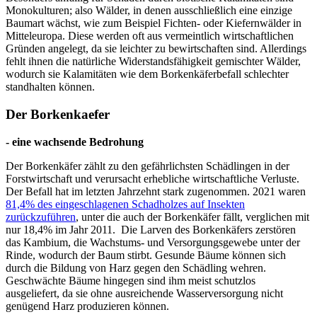
Monokulturen; also Wälder, in denen ausschließlich eine einzige
Baumart wächst, wie zum Beispiel Fichten- oder Kiefernwälder in
Mitteleuropa. Diese werden oft aus vermeintlich wirtschaftlichen
Gründen angelegt, da sie leichter zu bewirtschaften sind. Allerdings
fehlt ihnen die natürliche Widerstandsfähigkeit gemischter Wälder,
wodurch sie Kalamitäten wie dem Borkenkäferbefall schlechter
standhalten können.
Der Borkenkaefer
- eine wachsende Bedrohung
Der Borkenkäfer zählt zu den gefährlichsten Schädlingen in der
Forstwirtschaft und verursacht erhebliche wirtschaftliche Verluste.
Der Befall hat im letzten Jahrzehnt stark zugenommen. 2021 waren
81,4% des eingeschlagenen Schadholzes auf Insekten
zurückzuführen
, unter die auch der Borkenkäfer fällt, verglichen mit
nur 18,4% im Jahr 2011. Die Larven des Borkenkäfers zerstören
das Kambium, die Wachstums- und Versorgungsgewebe unter der
Rinde, wodurch der Baum stirbt. Gesunde Bäume können sich
durch die Bildung von Harz gegen den Schädling wehren.
Geschwächte Bäume hingegen sind ihm meist schutzlos
ausgeliefert, da sie ohne ausreichende Wasserversorgung nicht
genügend Harz produzieren können.