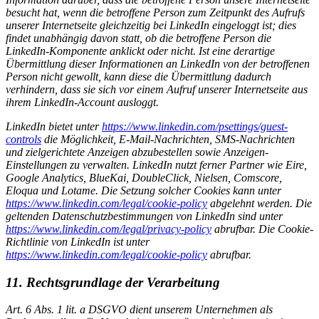
besucht hat, wenn die betroffene Person zum Zeitpunkt des Aufrufs
unserer Internetseite gleichzeitig bei LinkedIn eingeloggt ist; dies
findet unabhängig davon statt, ob die betroffene Person die
LinkedIn-Komponente anklickt oder nicht. Ist eine derartige
Übermittlung dieser Informationen an LinkedIn von der betroffenen
Person nicht gewollt, kann diese die Übermittlung dadurch
verhindern, dass sie sich vor einem Aufruf unserer Internetseite aus
ihrem LinkedIn-Account ausloggt.
LinkedIn bietet unter
https://www.linkedin.com/psettings/guest-
controls
die Möglichkeit, E-Mail-Nachrichten, SMS-Nachrichten
und zielgerichtete Anzeigen abzubestellen sowie Anzeigen-
Einstellungen zu verwalten. LinkedIn nutzt ferner Partner wie Eire,
Google Analytics, BlueKai, DoubleClick, Nielsen, Comscore,
Eloqua und Lotame. Die Setzung solcher Cookies kann unter
https://www.linkedin.com/legal/cookie-policy
abgelehnt werden. Die
geltenden Datenschutzbestimmungen von LinkedIn sind unter
https://www.linkedin.com/legal/privacy-policy
abrufbar. Die Cookie-
Richtlinie von LinkedIn ist unter
https://www.linkedin.com/legal/cookie-policy
abrufbar.
11. Rechtsgrundlage der Verarbeitung
Art. 6 Abs. 1 lit. a DSGVO dient unserem Unternehmen als