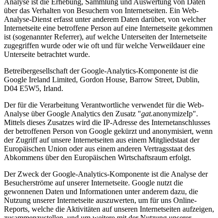
Analyse ist die Erhebung, Sammlung und Auswertung von Daten
über das Verhalten von Besuchern von Internetseiten. Ein Web-
Analyse-Dienst erfasst unter anderem Daten darüber, von welcher
Internetseite eine betroffene Person auf eine Internetseite gekommen
ist (sogenannter Referrer), auf welche Unterseiten der Internetseite
zugegriffen wurde oder wie oft und für welche Verweildauer eine
Unterseite betrachtet wurde.
Betreibergesellschaft der Google-Analytics-Komponente ist die
Google Ireland Limited, Gordon House, Barrow Street, Dublin,
D04 E5W5, Irland.
Der für die Verarbeitung Verantwortliche verwendet für die Web-
Analyse über Google Analytics den Zusatz "
gat.
anonymizeIp".
Mittels dieses Zusatzes wird die IP-Adresse des Internetanschlusses
der betroffenen Person von Google gekürzt und anonymisiert, wenn
der Zugriff auf unsere Internetseiten aus einem Mitgliedstaat der
Europäischen Union oder aus einem anderen Vertragsstaat des
Abkommens über den Europäischen Wirtschaftsraum erfolgt.
Der Zweck der Google-Analytics-Komponente ist die Analyse der
Besucherströme auf unserer Internetseite. Google nutzt die
gewonnenen Daten und Informationen unter anderem dazu, die
Nutzung unserer Internetseite auszuwerten, um für uns Online-
Reports, welche die Aktivitäten auf unseren Internetseiten aufzeigen,
zusammenzustellen, und um weitere mit der Nutzung unserer