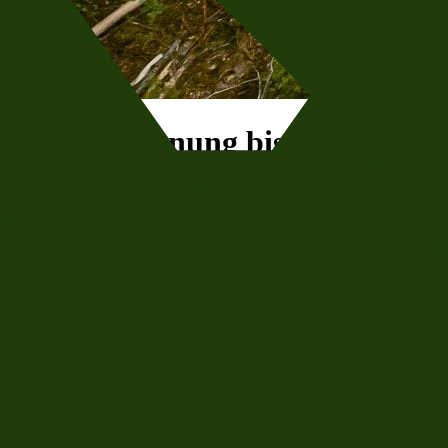
Von der Planung bis zur
Abnahme – ein System, das
mitdenkt.
Planung, Vergabe, Leistungsabnahme und Dokumentation in einem
Prozess. Für Staatsforsten, die mehr als ein weiteres IT-Tool
brauchen.
Demo vereinbaren
Scroll
Von der Planung bis zur