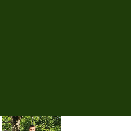
Aktueller Stand aller Forstämter auf einen Blick – statt Sachstände
per E-Mail abzufragen.
Forstamtsleitung
Vergabe, Steuerung und Abrechnung in einem Prozess – kein
Medienbruch.
Revierleiter
Im Wald erfassen, auch ohne Netz. Daten landen automatisch im
System.
Forstunternehmen
Auftrag digital erhalten, erbrachte Leistung direkt im Bestand
melden – nachvollziehbar für die Abnahme.