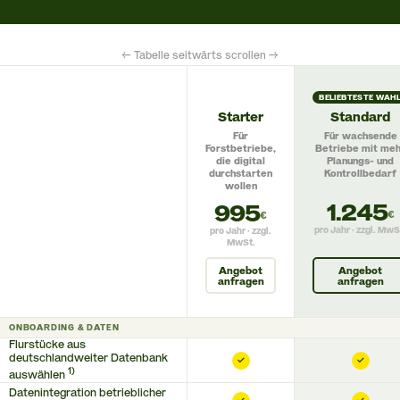
← Tabelle seitwärts scrollen →
BELIEBTESTE WAH
Starter
Standard
Für
Für wachsende
Forstbetriebe,
Betriebe mit me
die digital
Planungs- und
durchstarten
Kontrollbedarf
wollen
1.245
995
€
€
pro Jahr · zzgl. MwS
pro Jahr · zzgl.
MwSt.
Angebot
Angebot
anfragen
anfragen
ONBOARDING & DATEN
Flurstücke aus
deutschlandweiter Datenbank
✓
✓
1)
auswählen
Datenintegration betrieblicher