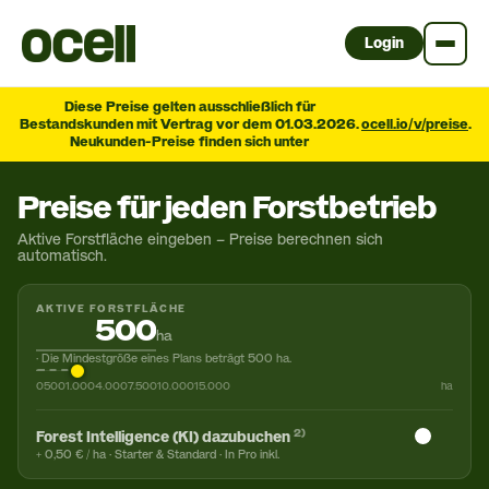
Login
Diese Preise gelten ausschließlich für
Bestandskunden mit Vertrag vor dem 01.03.2026.
ocell.io/v/preise
.
Neukunden-Preise finden sich unter
Preise für jeden Forstbetrieb
Aktive Forstfläche eingeben – Preise berechnen sich
automatisch.
AKTIVE FORSTFLÄCHE
ha
· Die Mindestgröße eines Plans beträgt 500 ha.
0
500
1.000
4.000
7.500
10.000
15.000
ha
2)
Forest Intelligence (KI) dazubuchen
+ 0,50 € / ha · Starter & Standard · In Pro inkl.